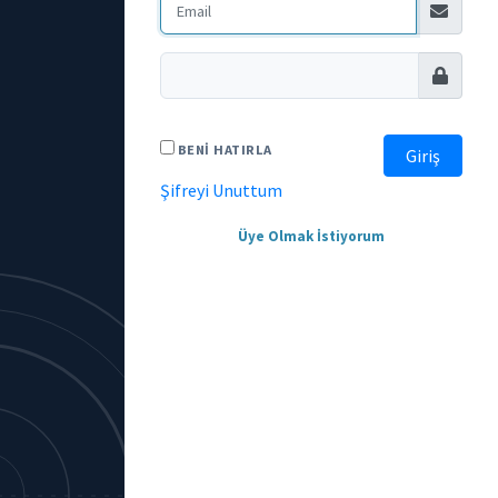
BENI HATIRLA
Giriş
Şifreyi Unuttum
Üye Olmak İstiyorum